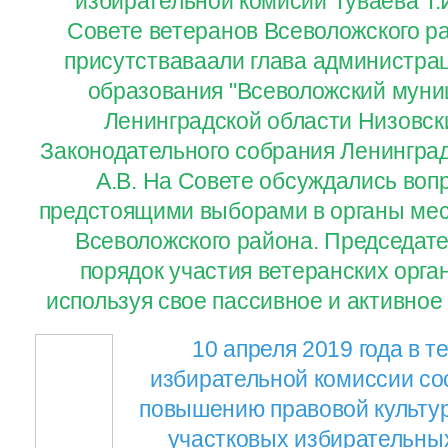
избирательной комисии Туваева Т.И
Совете ветеранов Всеволожского р
присутстваваали глава администра
образования "Всеволожский муни
Ленинградской области Низовски
Законодательного собрания Ленингра
А.В. На Совете обсуждались воп
предстоящими выборами в органы мес
Всеволожского района. Председат
порядок участия ветеранских орга
используя свое пассивное и активное
10 апреля 2019 года в 
избирательной комиссии со
повышению правовой культу
участковых избирательны