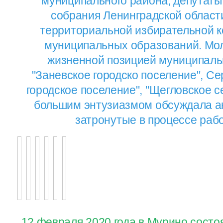
муниципального района, депутаты
собрания Ленинградской област
территориальной избирательной к
муниципальных образований. Мол
жизненной позицией муниципаль
"Заневское городско поселение", Се
городское поселение", "Щегловское с
большим энтузиазмом обсуждала а
затронутые в процессе раб
12 февраля 2020 года в Мурино состо