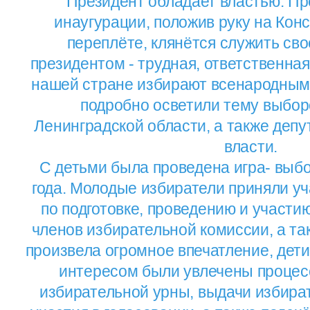
Президент обладает властью. Пр
инаугурации, положив руку на Кон
переплёте, клянётся служить сво
президентом - трудная, ответственная
нашей стране избирают всенародным 
подробно осветили тему выбор
Ленинградской области, а также депу
власти.
С детьми была проведена игра- выб
года. Молодые избиратели приняли у
по подготовке, проведению и участи
членов избирательной комиссии, а та
произвела огромное впечатление, дет
интересом были увлечены процес
избирательной урны, выдачи избира