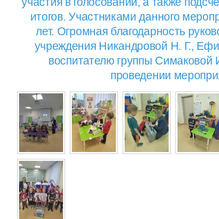
участия в голосовании, а также подсч
итогов. Участниками данного меропр
лет. Огромная благодарность руков
учреждения Никандровой Н. Г., Ефим
воспитателю группы Симаковой И
проведении меропри