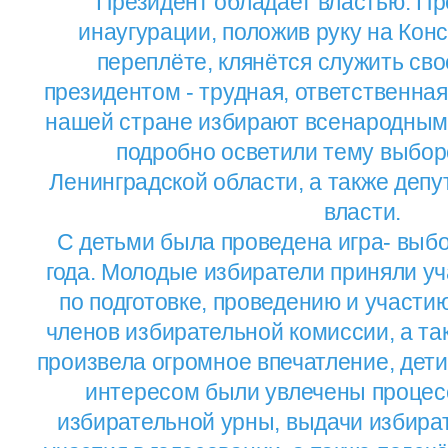
Президент обладает властью. Пр
инаугурации, положив руку на Кон
переплёте, клянётся служить сво
президентом - трудная, ответственная
нашей стране избирают всенародным 
подробно осветили тему выбор
Ленинградской области, а также депу
власти.
С детьми была проведена игра- выб
года. Молодые избиратели приняли у
по подготовке, проведению и участи
членов избирательной комиссии, а та
произвела огромное впечатление, дет
интересом были увлечены процес
избирательной урны, выдачи избира