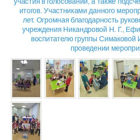
участия в голосовании, а также подсч
итогов. Участниками данного меропр
лет. Огромная благодарность руков
учреждения Никандровой Н. Г., Ефим
воспитателю группы Симаковой И
проведении меропри