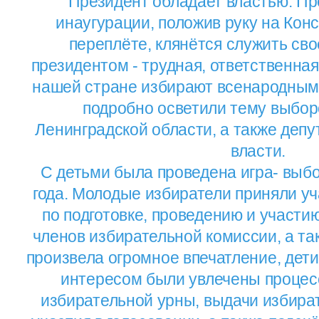
Президент обладает властью. Пр
инаугурации, положив руку на Кон
переплёте, клянётся служить сво
президентом - трудная, ответственная
нашей стране избирают всенародным 
подробно осветили тему выбор
Ленинградской области, а также депу
власти.
С детьми была проведена игра- выб
года. Молодые избиратели приняли у
по подготовке, проведению и участи
членов избирательной комиссии, а та
произвела огромное впечатление, дет
интересом были увлечены процес
избирательной урны, выдачи избира