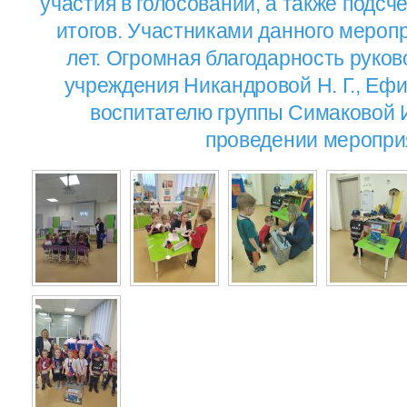
участия в голосовании, а также подсч
итогов. Участниками данного меропр
лет. Огромная благодарность руков
учреждения Никандровой Н. Г., Ефим
воспитателю группы Симаковой И
проведении меропри