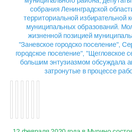
муниципального района, депутаты
собрания Ленинградской област
территориальной избирательной к
муниципальных образований. Мол
жизненной позицией муниципаль
"Заневское городско поселение", Се
городское поселение", "Щегловское с
большим энтузиазмом обсуждала а
затронутые в процессе раб
12 февраля 2020 года в Мурино состо