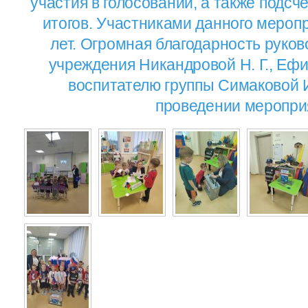
участия в голосовании, а также подсч
итогов. Участниками данного меропр
лет. Огромная благодарность руков
учреждения Никандровой Н. Г., Ефим
воспитателю группы Симаковой И
проведении меропри