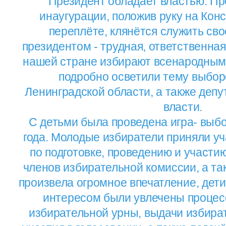
Президент обладает властью. Пр
инаугурации, положив руку на Кон
переплёте, клянётся служить сво
президентом - трудная, ответственная
нашей стране избирают всенародным 
подробно осветили тему выбор
Ленинградской области, а также депу
власти.
С детьми была проведена игра- выб
года. Молодые избиратели приняли у
по подготовке, проведению и участи
членов избирательной комиссии, а та
произвела огромное впечатление, дет
интересом были увлечены процес
избирательной урны, выдачи избира