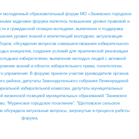
ся молодежный образовательный форум МО «Заневское городское
вными задачами форума являлось повышение уровня правовой и
ости и гражданской позиции молодежи, выявление и поддержка
шения уровня знаний и компетенций молодежи, актуализация
ыборов; обсуждения вопросов совершенствования избирательного
одых инициатив, создание условий для практической реализации
молодыми избирателями, выявление молодых людей с активной
ровнем знаний в области избирательного права, политологии,
го управления. В форуме приняли участие руководители органов
го района, депутаты Законодательного собрания Ленинградской
ториальной избирательной комиссии, депутаты муниципальных
ой жизненной позицией муниципальных образований "Заневское
во, "Муринское городское поселение", "Щегловское сельское
м обсуждала актуальные вопросы, затронутые в процессе работы
форума.