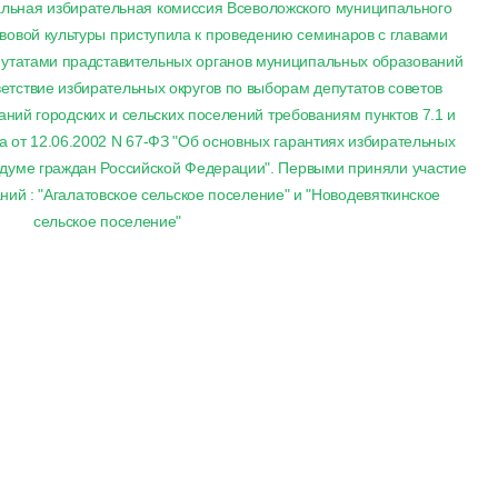
альная избирательная комиссия Всеволожского муниципального
вовой культуры приступила к проведению семинаров с главами
утатами прадставительных органов муниципальных образований
ветствие избирательных округов по выборам депутатов советов
ний городских и сельских поселений требованиям пунктов 7.1 и
на от 12.06.2002 N 67-ФЗ "Об основных гарантиях избирательных
ндуме граждан Российской Федерации". Первыми приняли участие
ий : "Агалатовское сельское поселение" и "Новодевяткинское
сельское поселение"