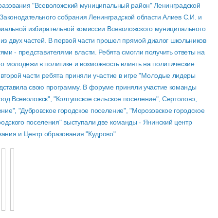
бразования "Всеволожский муниципальный район" Ленинградской
ы Законодательного собрания Ленинградской области Алиев С.И. и
ориальной избирательной комиссии Всеволожского муниципального
 из двух частей. В первой части прошел прямой диалог школьников
ми - представителями власти. Ребята смогли получить ответы на
о молодежи в политике и возможность влиять на политические
 второй части ребята приняли участие в игре "Молодые лидеры
едставила свою программу. В форуме приняли участие команды
од Всеволожск", "Колтушское сельское поселение", Сертолово,
ние", "Дубровское городское поселение", "Морозовское городское
ородского поселения" выступали две команды - Янинский центр
вания и Центр образования "Кудрово".