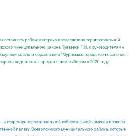
о состоялась рабочая встреча председателя терриротиальной
жского муниципального района Туваевой Т.И. с руководителями
й муниципального образования "Муринское городское поселение".
опросы подготовки к предстоящим выборам в 2020 году.
ь и секретарь территориальной избирательной комисии провели
венной палаты Всеволожского муниципального района, которые