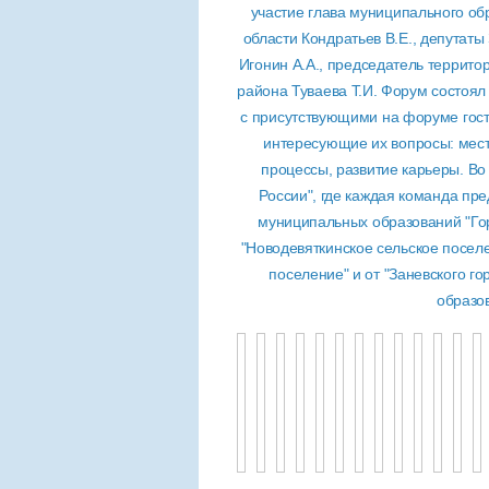
участие глава муниципального о
области Кондратьев В.Е., депутат
Игонин А.А., председатель террит
района Туваева Т.И. Форум состоял
с присутствующими на форуме гостя
интересующие их вопросы: мест
процессы, развитие карьеры. Во
России", где каждая команда пр
муниципальных образований "Гор
"Новодевяткинское сельское поселе
поселение" и от "Заневского г
образо