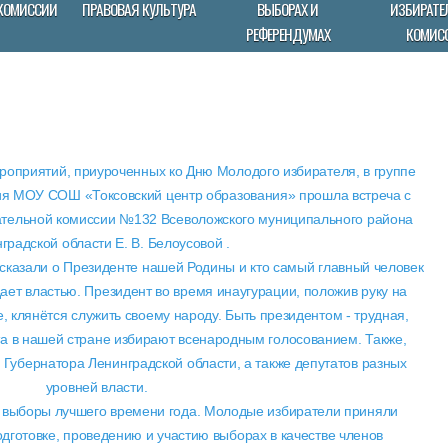
КОМИССИИ
ПРАВОВАЯ КУЛЬТУРА
ВЫБОРАХ И
ИЗБИРАТЕ
РЕФЕРЕНДУМАХ
КОМИС
роприятий, приуроченных ко Дню Молодого избирателя, в группе
я МОУ СОШ «Токсовский центр образования» прошла встреча с
ательной комиссии №132 Всеволожского муниципального района
градской области Е. В. Белоусовой .
сказали о Президенте нашей Родины и кто самый главный человек
ает властью. Президент во время инаугурации, положив руку на
, клянётся служить своему народу. Быть президентом - трудная,
та в нашей стране избирают всенародным голосованием. Также,
Губернатора Ленинградской области, а также депутатов разных
уровней власти.
- выборы лучшего времени года. Молодые избиратели приняли
одготовке, проведению и участию выборах в качестве членов