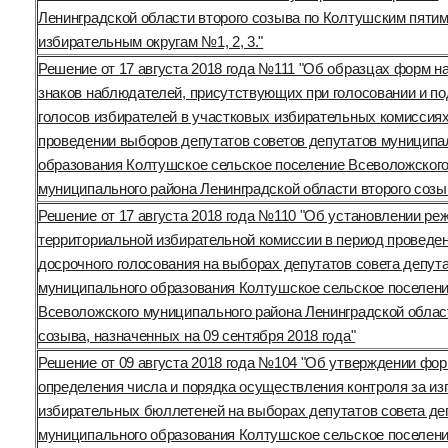
Ленинградской области второго созыва по Колтушским пят
избирательным округам №1, 2, 3."
Решение от 17 августа 2018 года №111 "Об образцах форм н
знаков наблюдателей, присутствующих при голосовании и по
голосов избирателей в участковых избирательных комиссиях
проведении выборов депутатов советов депутатов муниципа
образования Колтушское сельское поселение Всеволожског
муниципального района Ленинградской области второго созы
Решение от 17 августа 2018 года №110 "Об установлении ре
территориальной избирательной комиссии в период проведе
досрочного голосования на выборах депутатов совета депут
муниципального образования Колтушское сельское поселен
Всеволожского муниципального района Ленинградской облас
созыва, назначенных на 09 сентября 2018 года"
Решение от 09 августа 2018 года №104 "Об утверждении фо
определения числа и порядка осуществления контроля за из
избирательных бюллетеней на выборах депутатов совета де
муниципального образования Колтушское сельское поселен