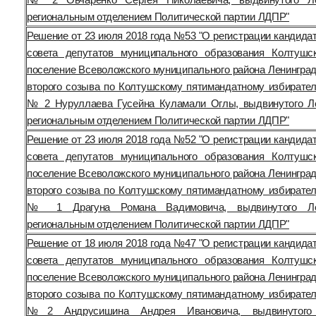
региональным отделением Политической партии ЛДПР"
Решение от 23 июля 2018 года №53 "О регистрации кандида
совета депутатов муниципального образования Колтушс
поселение Всеволожского муниципального района Ленинград
второго созыва по Колтушскому пятимандатному избирател
№ 2 Нуруллаева Гусейна Куламали Оглы, выдвинутого Л
региональным отделением Политической партии ЛДПР"
Решение от 23 июля 2018 года №52 "О регистрации кандида
совета депутатов муниципального образования Колтушс
поселение Всеволожского муниципального района Ленинград
второго созыва по Колтушскому пятимандатному избирател
№ 1 Драгуна Романа Вадимовича, выдвинутого Лен
региональным отделением Политической партии ЛДПР"
Решение от 18 июля 2018 года №47 "О регистрации кандида
совета депутатов муниципального образования Колтушс
поселение Всеволожского муниципального района Ленинград
второго созыва по Колтушскому пятимандатному избирател
№2 Андрусишина Андрея Ивановича, выдвинутого