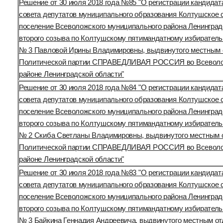
Решение от 30 июля 2018 года №85 "О регистрации кандидат
совета депутатов муниципального образования Колтушское 
поселение Всеволожского муниципального района Ленинград
второго созыва по Колтушскому пятимандатному избиратель
№ 3 Павловой Ирины Владимировны, выдвинутого местным 
Политической партии СПРАВЕДЛИВАЯ РОССИЯ во Всевол
районе Ленинградской области"
Решение от 30 июля 2018 года №84 "О регистрации кандидат
совета депутатов муниципального образования Колтушское 
поселение Всеволожского муниципального района Ленинград
второго созыва по Колтушскому пятимандатному избиратель
№ 2 Скиба Светланы Владимировны, выдвинутого местным 
Политической партии СПРАВЕДЛИВАЯ РОССИЯ во Всевол
районе Ленинградской области"
Решение от 30 июля 2018 года №83 "О регистрации кандидат
совета депутатов муниципального образования Колтушское 
поселение Всеволожского муниципального района Ленинград
второго созыва по Колтушскому пятимандатному избиратель
№ 3 Байкина Геннадия Андреевича, выдвинутого местным о