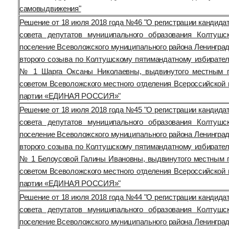
самовыдвижения"
Решение от 18 июля 2018 года №46 "О регистрации кандида
совета депутатов муниципального образования Колтушс
поселение Всеволожского муниципального района Ленинград
второго созыва по Колтушскому пятимандатному избирател
№ 1 Шарга Оксаны Николаевны, выдвинутого местным п
советом Всеволожского местного отделения Всероссийской 
партии «ЕДИНАЯ РОССИЯ»"
Решение от 18 июля 2018 года №45 "О регистрации кандида
совета депутатов муниципального образования Колтушс
поселение Всеволожского муниципального района Ленинград
второго созыва по Колтушскому пятимандатному избирател
№ 1 Белоусовой Галины Ивановны, выдвинутого местным 
советом Всеволожского местного отделения Всероссийской 
партии «ЕДИНАЯ РОССИЯ»"
Решение от 18 июля 2018 года №44 "О регистрации кандида
совета депутатов муниципального образования Колтушс
поселение Всеволожского муниципального района Ленинград