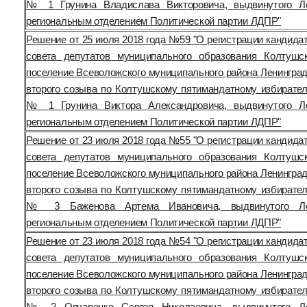
№ 1 Грунина Владислава Викторовича, выдвинутого Ле
региональным отделением Политической партии ЛДПР"
Решение от 25 июля 2018 года №59 "О регистрации кандида
совета депутатов муниципального образования Колтушс
поселение Всеволожского муниципального района Ленинград
второго созыва по Колтушскому пятимандатному избирател
№ 1 Грунина Виктора Александровича, выдвинутого Ле
региональным отделением Политической партии ЛДПР"
Решение от 23 июля 2018 года №55 "О регистрации кандида
совета депутатов муниципального образования Колтушс
поселение Всеволожского муниципального района Ленинград
второго созыва по Колтушскому пятимандатному избирател
№ 3 Баженова Артема Ивановича, выдвинутого Лен
региональным отделением Политической партии ЛДПР"
Решение от 23 июля 2018 года №54 "О регистрации кандида
совета депутатов муниципального образования Колтушс
поселение Всеволожского муниципального района Ленинград
второго созыва по Колтушскому пятимандатному избирател
№ 2 Овчаренко Сергея Николаевича, выдвинутого Ле