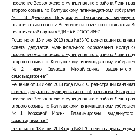
поселение Всеволожского муниципального района Ленинград
второго созыва по Колтушскому пятимандатному избирател
№ 3 Денисова Владимира Викторовича, выдвинуто
политическим советом Всеволожского местного отделения В
политической партии «ЕДИНАЯ РОССИЯ»"
Решение от 13 июля 2018 года №33 "О регистрации кандида
совета депутатов муниципального образования Колтушс
поселение Всеволожского муниципального района Ленинград
второго созыва по Колтушскому пятимандатному избирател
№2 Чирко Эдуарда Михайловича, выдвинутого
самовыдвижения"
Решение от 13 июля 2018 года №32 "О регистрации кандида
совета депутатов муниципального образования Колтушс
поселение Всеволожского муниципального района Ленинград
второго созыва по Колтушскому пятимандатному избирател
№1 Коржовой Ирины Владимировны, выдвинутого
самовыдвижения"
Решение от 13 июля 2018 года №31 "О регистрации кандида