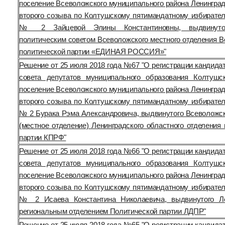
поселение Всеволожского муниципального района Ленинград
второго созыва по Колтушскому пятимандатному избирател
№ 2 Зайцевой Элины Константиновны, выдвинуто
политическим советом Всеволожского местного отделения В
политической партии «ЕДИНАЯ РОССИЯ»"
Решение от 25 июля 2018 года №67 "О регистрации кандида
совета депутатов муниципального образования Колтушс
поселение Всеволожского муниципального района Ленинград
второго созыва по Колтушскому пятимандатному избирател
№ 2 Бурака Рэма Александровича, выдвинутого Всеволожс
(местное отделение) Ленинградского областного отделения
партии КПРФ"
Решение от 25 июля 2018 года №66 "О регистрации кандида
совета депутатов муниципального образования Колтушс
поселение Всеволожского муниципального района Ленинград
второго созыва по Колтушскому пятимандатному избирател
№ 2 Исаева Константина Николаевича, выдвинутого Ле
региональным отделением Политической партии ЛДПР"
Решение от 25 июля 2018 года №65 "О регистрации кандида