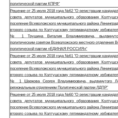
политической партии КПРФ"
Решение от 25 июля 2018 года №62 "О регистрации кандида
совета депутатов муниципального образования Колтушс
поселение Всеволожского муниципального района Ленинград
второго созыва по Колтушскому пятимандатному избирател
№ 1 Трушина Виталия Владимировича, выдвинуто
политическим советом Всеволожского местного отделения В
политической партии «ЕДИНАЯ РОССИЯ»"
Решение от 25 июля 2018 года №61 "О регистрации кандида
совета депутатов муниципального образования Колтушс
поселение Всеволожского муниципального района Ленинград
второго созыва по Колтушскому пятимандатному избирател
№ 1 Шаркова Сергея Владимировича, выдвинутого Ле
региональным отделением Политической партии ЛДПР"
Решение от 25 июля 2018 года №60 "О регистрации кандида
совета депутатов муниципального образования Колтушс
поселение Всеволожского муниципального района Ленинград
второго созыва по Колтушскому пятимандатному избирател