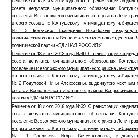
Решение от 18 июля 2018 года №41 "О регистрации кандида
совета депутатов муниципального образования Колтушс
поселение Всеволожского муниципального района Ленинград
второго созыва по Колтушскому пятимандатному избирател
№ 2 Тюльковой Екатерины Иосифовны, выдвинуто
политическим советом Всеволожского местного отделения В
политической партии «ЕДИНАЯ РОССИЯ»"
Решение от 18 июля 2018 года №40 "О регистрации кандида
совета депутатов муниципального образования Колтушс
поселение Всеволожского муниципального района Ленинград
второго созыва по Колтушскому пятимандатному избирател
№ 2 Подуловой Нины Алексеевны, выдвинутого местным 
советом Всеволожского местного отделения Всероссийской 
партии «ЕДИНАЯ РОССИЯ»"
Решение от 18 июля 2018 года №39 "О регистрации кандида
совета депутатов муниципального образования Колтушс
поселение Всеволожского муниципального района Ленинград
второго созыва по Колтушскому пятимандатному избирател
№ 3 Соловьева Игоря Вячеславовича, выдвинуто