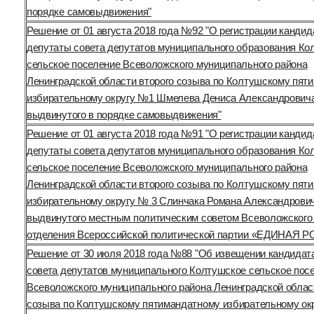
порядке самовыдвижения"
Решение от 01 августа 2018 года №92 "О регистрации кандид
депутаты совета депутатов муниципального образования Ко
сельское поселение Всеволожского муниципального района
Ленинградской области второго созыва по Колтушскому пят
избирательному округу №1 Шмелева Дениса Александровича
выдвинутого в порядке самовыдвижения"
Решение от 01 августа 2018 года №91 "О регистрации кандид
депутаты совета депутатов муниципального образования Ко
сельское поселение Всеволожского муниципального района
Ленинградской области второго созыва по Колтушскому пят
избирательному округу № 3 Слинчака Романа Александрович
выдвинутого местным политическим советом Всеволожского
отделения Всероссийской политической партии «ЕДИНАЯ 
Решение от 30 июля 2018 года №88 "Об извещении кандидат
совета депутатов муниципального Колтушское сельское пос
Всеволожского муниципального района Ленинградской облас
созыва по Колтушскому пятимандатному избирательному ок