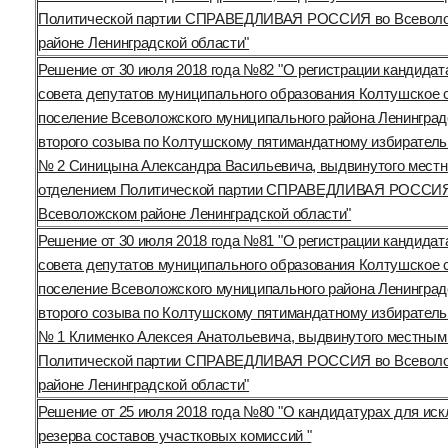
Политической партии СПРАВЕДЛИВАЯ РОССИЯ во Всевол
районе Ленинградской области"
Решение от 30 июля 2018 года №82 "О регистрации кандидат
совета депутатов муниципального образования Колтушское 
поселение Всеволожского муниципального района Ленинград
второго созыва по Колтушскому пятимандатному избиратель
№ 2 Синицына Александра Васильевича, выдвинутого мест
отделением Политической партии СПРАВЕДЛИВАЯ РОССИЯ
Всеволожском районе Ленинградской области"
Решение от 30 июля 2018 года №81 "О регистрации кандидат
совета депутатов муниципального образования Колтушское 
поселение Всеволожского муниципального района Ленинград
второго созыва по Колтушскому пятимандатному избиратель
№ 1 Клименко Алексея Анатольевича, выдвинутого местным
Политической партии СПРАВЕДЛИВАЯ РОССИЯ во Всевол
районе Ленинградской области"
Решение от 25 июля 2018 года №80 "О кандидатурах для иск
резерва составов участковых комиссий "