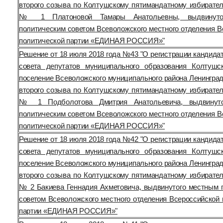
второго созыва по Колтушскому пятимандатному избирател
№ 1 Платоновой Тамары Анатольевны, выдвинуто
политическим советом Всеволожского местного отделения В
политической партии «ЕДИНАЯ РОССИЯ»"
Решение от 18 июля 2018 года №43 "О регистрации кандида
совета депутатов муниципального образования Колтушс
поселение Всеволожского муниципального района Ленинград
второго созыва по Колтушскому пятимандатному избирател
№ 1 Подболотова Дмитрия Анатольевича, выдвинут
политическим советом Всеволожского местного отделения В
политической партии «ЕДИНАЯ РОССИЯ»"
Решение от 18 июля 2018 года №42 "О регистрации кандида
совета депутатов муниципального образования Колтушс
поселение Всеволожского муниципального района Ленинград
второго созыва по Колтушскому пятимандатному избирател
№ 2 Бакиева Геннадия Ахметовича, выдвинутого местным 
советом Всеволожского местного отделения Всероссийской 
партии «ЕДИНАЯ РОССИЯ»"