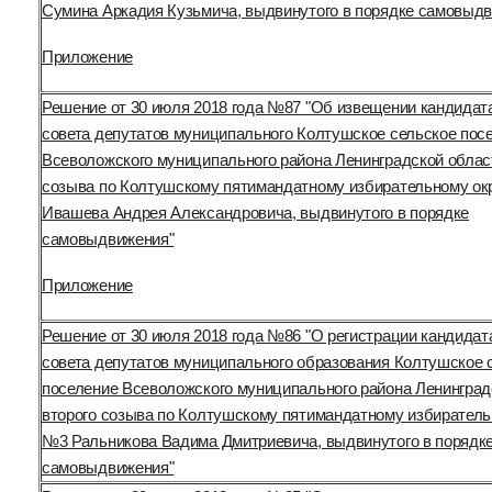
Сумина Аркадия Кузьмича, выдвинутого в порядке самовыд
Приложение
Решение от 30 июля 2018 года №87 "Об извещении кандидат
совета депутатов муниципального Колтушское сельское пос
Всеволожского муниципального района Ленинградской облас
созыва по Колтушскому пятимандатному избирательному ок
Ивашева Андрея Александровича, выдвинутого в порядке
самовыдвижения"
Приложение
Решение от 30 июля 2018 года №86 "О регистрации кандидат
совета депутатов муниципального образования Колтушское 
поселение Всеволожского муниципального района Ленинград
второго созыва по Колтушскому пятимандатному избиратель
№3 Ральникова Вадима Дмитриевича, выдвинутого в порядк
самовыдвижения"