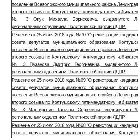
поселение Всеволожского муниципального района Ленинград
второго созыва по Колтушскому пятимандатному избирател
№ 3 Опук Михаила Борисовича, выдвинутого Лен
региональным отделением Политической партии ЛДПР"
Решение от 25 июля 2018 года №70 "О регистрации кандида
совета депутатов муниципального образования Колтушс
поселение Всеволожского муниципального района Ленинград
второго созыва по Колтушскому пятимандатному избирател
№ 3 Пузанова Дмитрия Георгиевича, выдвинутого Ле
региональным отделением Политической партии ЛДПР"
Решение от 25 июля 2018 года №69 "О регистрации кандида
совета депутатов муниципального образования Колтушс
поселение Всеволожского муниципального района Ленинград
второго созыва по Колтушскому пятимандатному избирател
№ 3 Мартиросян Татьяны Сергеевны, выдвинутого Ле
региональным отделением Политической партии ЛДПР"
Решение от 25 июля 2018 года №68 "О регистрации кандида
совета депутатов муниципального образования Колтушс