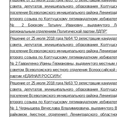
совета депутатов муниципального образования Колтушс
поселение Всеволожского муниципального района Ленинград
второго созыва по Колтушскому пятимандатному избирател
№ 2 Брюхову Татьяну Ивановну, выдвинутого Лен
региональным отделением Политической партии ЛДПР"
Решение от 25 июля 2018 года №64 "О регистрации кандида
совета депутатов муниципального образования Колтушс
поселение Всеволожского муниципального района Ленинград
второго созыва по Колтушскому пятимандатному избирател
№ 2 Гавриленко Ирины Германовны, выдвинутого местным 
советом Всеволожского местного отделения Всероссийской 
партии «ЕДИНАЯ РОССИЯ»"
Решение от 25 июля 2018 года №63 "О регистрации кандида
совета депутатов муниципального образования Колтушс
поселение Всеволожского муниципального района Ленинград
второго созыва по Колтушскому пятимандатному избирател
№ 1 Чернышева Вячеслава Владимировича, выдвинутого 
райкомом (местное отделение) Ленинградского областно