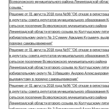
Всеволожского муниципального района Ленинградской облас
созыва."
Решение от 01 августа 2018 года №98 "Об отказе в регистра
в депутаты совета депутатов муниципального образования 
сельское поселение Всеволожского муниципального района
Ленинградской области второго созыва по Колтушскому пят
избирательному округу № 3 Сумину Аркадию Кузьмичу, выдв
порядке самовыдвижения"
Решение от 01 августа 2018 года №97 "Об отказе в регистра
в депутаты совета депутатов муниципального образования 
сельское поселение Всеволожского муниципального района
Ленинградской области второго созыва по Колтушскому пят
избирательному округу № 3 Ивашеву Андрею Александрович
выдвинутому в порядке самовыдвижения"
Решение от 01 августа 2018 года №96 "Об отказе в регистра
в депутаты совета депутатов муниципального образования 
сельское поселение Всеволожского муниципального района
Ленинградской области второго созыва по Колтушскому пят
избирательному округу № 3 Давлеткереевой Алле Мавсаровн