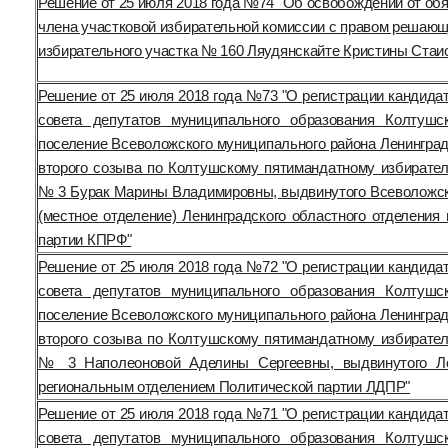
Решение от 25 июля 2018 года №74 "Об освобождении от об
члена участковой избирательной комиссии с правом решающ
избирательного участка № 160 Ляудянскайте Кристины Стаи
Решение от 25 июля 2018 года №73 "О регистрации кандида
совета депутатов муниципального образования Колтушс
поселение Всеволожского муниципального района Ленинград
второго созыва по Колтушскому пятимандатному избирател
№ 3 Бурак Марины Владимировны, выдвинутого Всеволожс
(местное отделение) Ленинградского областного отделения
партии КПРФ"
Решение от 25 июля 2018 года №72 "О регистрации кандида
совета депутатов муниципального образования Колтушс
поселение Всеволожского муниципального района Ленинград
второго созыва по Колтушскому пятимандатному избирател
№ 3 Наполеоновой Аделины Сергеевны, выдвинутого Ле
региональным отделением Политической партии ЛДПР"
Решение от 25 июля 2018 года №71 "О регистрации кандида
совета депутатов муниципального образования Колтушс