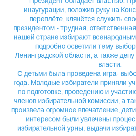
Президент обладает властью. Пр
инаугурации, положив руку на Кон
переплёте, клянётся служить сво
президентом - трудная, ответственная
нашей стране избирают всенародным 
подробно осветили тему выбор
Ленинградской области, а также депу
власти.
С детьми была проведена игра- выб
года. Молодые избиратели приняли у
по подготовке, проведению и участи
членов избирательной комиссии, а та
произвела огромное впечатление, дет
интересом были увлечены процес
избирательной урны, выдачи избира