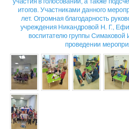
участия в голосовании, а также подсч
итогов. Участниками данного меропр
лет. Огромная благодарность руков
учреждения Никандровой Н. Г., Ефим
воспитателю группы Симаковой И
проведении меропри