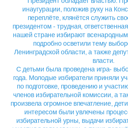
Президент обладает властью. Пр
инаугурации, положив руку на Кон
переплёте, клянётся служить сво
президентом - трудная, ответственная
нашей стране избирают всенародным 
подробно осветили тему выбор
Ленинградской области, а также депу
власти.
С детьми была проведена игра- выб
года. Молодые избиратели приняли у
по подготовке, проведению и участи
членов избирательной комиссии, а та
произвела огромное впечатление, дет
интересом были увлечены процес
избирательной урны, выдачи избира