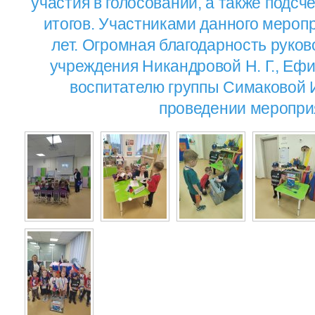
участия в голосовании, а также подсч
итогов. Участниками данного меропр
лет. Огромная благодарность руков
учреждения Никандровой Н. Г., Ефим
воспитателю группы Симаковой И
проведении меропри