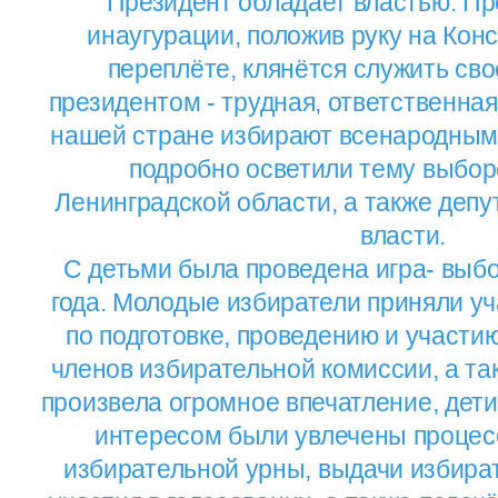
Президент обладает властью. Пр
инаугурации, положив руку на Кон
переплёте, клянётся служить сво
президентом - трудная, ответственная
нашей стране избирают всенародным 
подробно осветили тему выбор
Ленинградской области, а также депу
власти.
С детьми была проведена игра- выб
года. Молодые избиратели приняли у
по подготовке, проведению и участи
членов избирательной комиссии, а та
произвела огромное впечатление, дет
интересом были увлечены процес
избирательной урны, выдачи избира