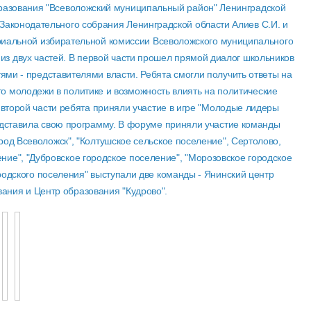
бразования "Всеволожский муниципальный район" Ленинградской
ы Законодательного собрания Ленинградской области Алиев С.И. и
ориальной избирательной комиссии Всеволожского муниципального
 из двух частей. В первой части прошел прямой диалог школьников
ми - представителями власти. Ребята смогли получить ответы на
о молодежи в политике и возможность влиять на политические
 второй части ребята приняли участие в игре "Молодые лидеры
едставила свою программу. В форуме приняли участие команды
од Всеволожск", "Колтушское сельское поселение", Сертолово,
ние", "Дубровское городское поселение", "Морозовское городское
ородского поселения" выступали две команды - Янинский центр
вания и Центр образования "Кудрово".