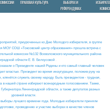
КОМИССИИ
ПРАВОВАЯ КУЛЬТУРА
ВЫБОРАХ И
ИЗБИРАТЕ
РЕФЕРЕНДУМАХ
КОМИС
роприятий, приуроченных ко Дню Молодого избирателя, в группе
я МОУ СОШ «Токсовский центр образования» прошла встреча с
ательной комиссии №132 Всеволожского муниципального района
градской области Е. В. Белоусовой .
сказали о Президенте нашей Родины и кто самый главный человек
ает властью. Президент во время инаугурации, положив руку на
, клянётся служить своему народу. Быть президентом - трудная,
та в нашей стране избирают всенародным голосованием. Также,
Губернатора Ленинградской области, а также депутатов разных
уровней власти.
- выборы лучшего времени года. Молодые избиратели приняли
одготовке, проведению и участию выборах в качестве членов