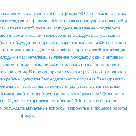
ся молодежный образовательный форум МО «Заневское городское
вными задачами форума являлось повышение уровня правовой и
ости и гражданской позиции молодежи, выявление и поддержка
шения уровня знаний и компетенций молодежи, актуализация
ыборов; обсуждения вопросов совершенствования избирательного
одых инициатив, создание условий для практической реализации
молодыми избирателями, выявление молодых людей с активной
ровнем знаний в области избирательного права, политологии,
го управления. В форуме приняли участие руководители органов
го района, депутаты Законодательного собрания Ленинградской
ториальной избирательной комиссии, депутаты муниципальных
ой жизненной позицией муниципальных образований "Заневское
во, "Муринское городское поселение", "Щегловское сельское
м обсуждала актуальные вопросы, затронутые в процессе работы
форума.