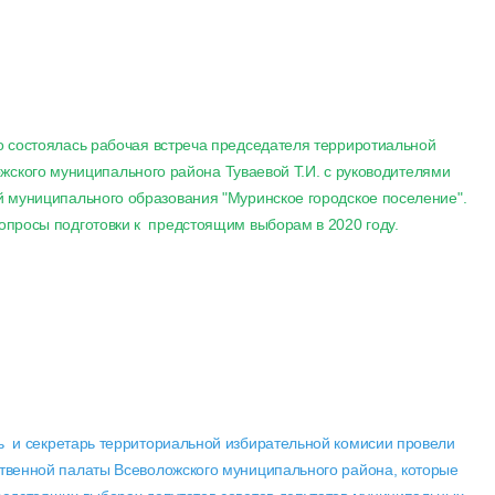
о состоялась рабочая встреча председателя терриротиальной
жского муниципального района Туваевой Т.И. с руководителями
й муниципального образования "Муринское городское поселение".
опросы подготовки к предстоящим выборам в 2020 году.
ь и секретарь территориальной избирательной комисии провели
венной палаты Всеволожского муниципального района, которые