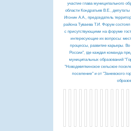
участие глава муниципального о
области Кондратьев В.Е., депутат
Игонин А.А., председатель террит
района Туваева Т.И. Форум состоял
с присутствующими на форуме гостя
интересующие их вопросы: мест
процессы, развитие карьеры. Во
России", где каждая команда пр
муниципальных образований "Гор
"Новодевяткинское сельское поселе
поселение" и от "Заневского г
образо