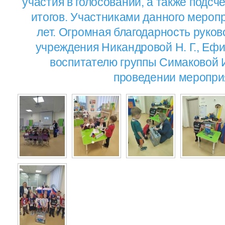
участия в голосовании, а также подсч
итогов. Участниками данного меропр
лет. Огромная благодарность руков
учреждения Никандровой Н. Г., Ефим
воспитателю группы Симаковой И
проведении меропри