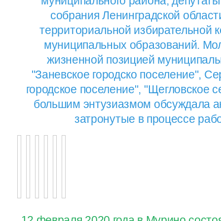
муниципального района, депутаты
собрания Ленинградской област
территориальной избирательной к
муниципальных образований. Мол
жизненной позицией муниципаль
"Заневское городско поселение", Се
городское поселение", "Щегловское с
большим энтузиазмом обсуждала а
затронутые в процессе раб
12 февраля 2020 года в Мурино состо