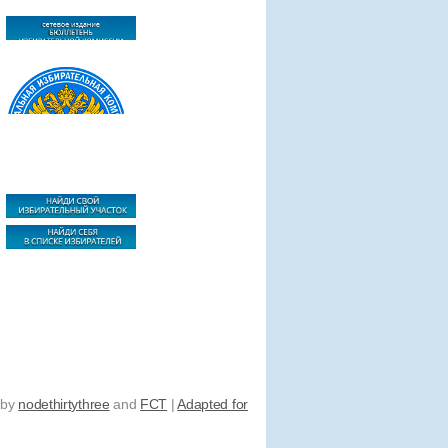
 by
nodethirtythree
and
FCT
|
Adapted for